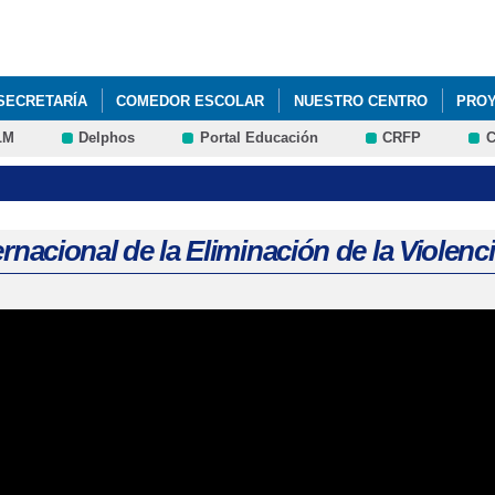
Pasar al
contenido
principal
SECRETARÍA
COMEDOR ESCOLAR
NUESTRO CENTRO
PROY
LM
Delphos
Portal Educación
CRFP
C
AMILIAS
ernacional de la Eliminación de la Violen