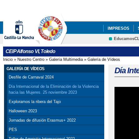
IMPRESOS
EducamosC
ESCUELA DE F
CEIP Alfonso VI, Toledo
Inicio
»
Nuestro Centro
»
Galería Multimedia
»
Galería de Vídeos
Se encuentra usted aquí
Día Int
GALERÍA DE VÍDEOS
Desfile de Carnaval 2024
Día Internacional de la Eliminación de la Violencia
hacia las Mujeres. 25 noviembre 2023
Exploramos la ribera del Tajo
Halloween 2023
Jornadas de difusión Erasmus+ 2022
PES
Taller de Amnistia Internacional 2022