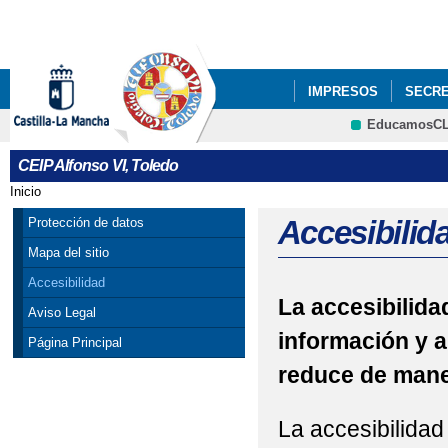
Pa
co
pri
IMPRESOS
SECRE
EducamosC
PROYECTOS DE CEN
CEIP Alfonso VI, Toledo
Inicio
Se encuentra usted aquí
Accesibilid
Protección de datos
Mapa del sitio
Accesibilidad
La accesibilidad
Aviso Legal
información y a
Página Principal
reduce de maner
La accesibilidad 