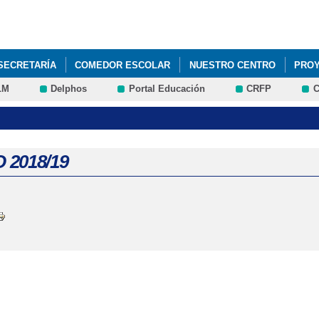
Pasar al
contenido
principal
SECRETARÍA
COMEDOR ESCOLAR
NUESTRO CENTRO
PROY
LM
Delphos
Portal Educación
CRFP
C
AMILIAS
 2018/19