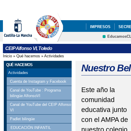
Pa
co
pri
IMPRESOS
SECRE
EducamosC
PROYECTOS DE CEN
CEIP Alfonso VI, Toledo
Inicio
»
Qué hacemos
»
Actividades
Se encuentra usted aquí
QUÉ HACEMOS
Nuestro Be
Actividades
Cuenta de Instagram y Facebook
Este año la
Canal de YouTube : Programa
bilingüe AlfonsoVI
comunidad
Canal de YouTube del CEIP Alfonso
educativa junto
VI
con el AMPA de
Padlet bilingüe
EDUCACIÓN INFANTIL
nuestro colegio