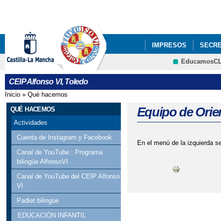
Pa
co
pri
IMPRESOS
SECRE
EducamosC
PROYECTOS DE CEN
CEIP Alfonso VI, Toledo
Inicio
»
Qué hacemos
Se encuentra usted aquí
Equipo de Orie
QUÉ HACEMOS
Actividades
Cuenta de Instagram y Facebook
En el menú de la izquierda s
Canal de YouTube : Programa
bilingüe AlfonsoVI
Canal de YouTube del CEIP Alfonso
VI
Padlet bilingüe
EDUCACIÓN INFANTIL