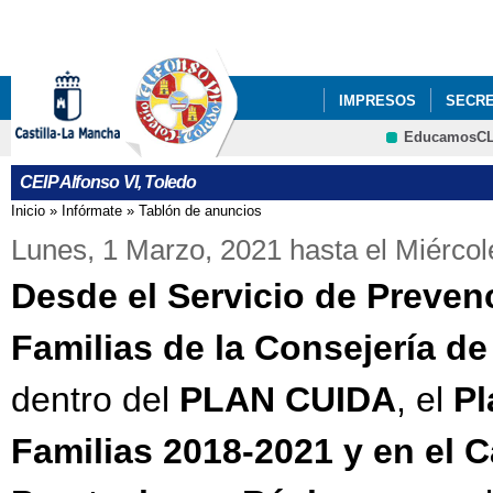
Pa
co
pri
IMPRESOS
SECRE
EducamosC
PROYECTOS DE CEN
CEIP Alfonso VI, Toledo
Inicio
»
Infórmate
»
Tablón de anuncios
Se encuentra usted aquí
Lunes, 1 Marzo, 2021
hasta el
Miércol
Desde el Servicio de Preven
Familias de la Consejería de
dentro del
PLAN CUIDA
, el
Pl
Familias 2018-2021 y en el 