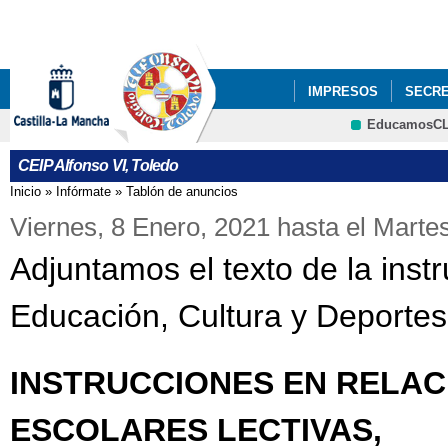
Pa
co
pri
IMPRESOS
SECRE
EducamosC
PROYECTOS DE CEN
CEIP Alfonso VI, Toledo
Inicio
»
Infórmate
»
Tablón de anuncios
Se encuentra usted aquí
Viernes, 8 Enero, 2021
hasta el
Martes
Adjuntamos el texto de la inst
Educación, Cultura y Deportes
INSTRUCCIONES EN RELAC
ESCOLARES LECTIVAS,