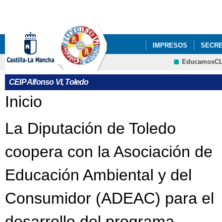
Pa
co
pri
IMPRESOS
SECRE
EducamosC
PROYECTOS DE CEN
CEIP Alfonso VI, Toledo
Se encuentra usted aquí
Inicio
La Diputación de Toledo
coopera con la Asociación de
Educación Ambiental y del
Consumidor (ADEAC) para el
desarrollo del programa