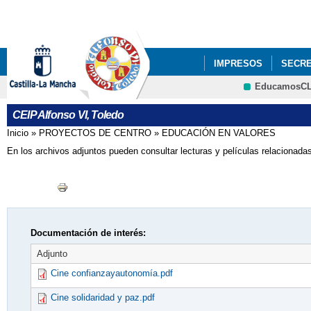
Pa
co
pri
IMPRESOS
SECRE
EducamosC
PROYECTOS DE CEN
CEIP Alfonso VI, Toledo
Inicio
»
PROYECTOS DE CENTRO
»
EDUCACIÓN EN VALORES
Se encuentra usted aquí
En los archivos adjuntos pueden consultar lecturas y películas relacionada
Documentación de interés:
Adjunto
Cine confianzayautonomía.pdf
Cine solidaridad y paz.pdf