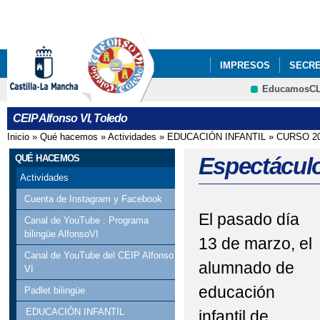
Pa
co
pri
IMPRESOS
SECRE
EducamosC
PROYECTOS DE CEN
CEIP Alfonso VI, Toledo
Inicio
»
Qué hacemos
»
Actividades
»
EDUCACIÓN INFANTIL
»
CURSO 20
Se encuentra usted aquí
QUÉ HACEMOS
Espectáculo
Actividades
Cuenta de Instagram y Facebook
El pasado día
Canal de YouTube : Programa
bilingüe AlfonsoVI
13 de marzo, el
Canal de YouTube del CEIP Alfonso
alumnado de
VI
educación
Padlet bilingüe
EDUCACIÓN INFANTIL
infantil de