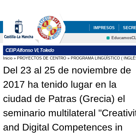
Pa
co
pri
IMPRESOS
SECRE
EducamosC
PROYECTOS DE CEN
CEIP Alfonso VI, Toledo
Inicio
»
PROYECTOS DE CENTRO
»
PROGRAMA LINGÜÍSTICO ( INGLÉ
Se encuentra usted aquí
Del 23 al 25 de noviembre de
2017 ha tenido lugar en la
ciudad de Patras (Grecia) el
seminario multilateral "Creativi
and Digital Competences in