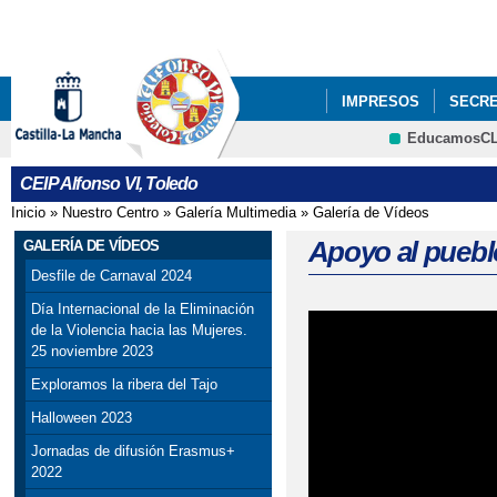
Pa
co
pri
IMPRESOS
SECRE
EducamosC
PROYECTOS DE CEN
CEIP Alfonso VI, Toledo
Inicio
»
Nuestro Centro
»
Galería Multimedia
»
Galería de Vídeos
Se encuentra usted aquí
Apoyo al puebl
GALERÍA DE VÍDEOS
Desfile de Carnaval 2024
Día Internacional de la Eliminación
de la Violencia hacia las Mujeres.
25 noviembre 2023
Exploramos la ribera del Tajo
Halloween 2023
Jornadas de difusión Erasmus+
2022