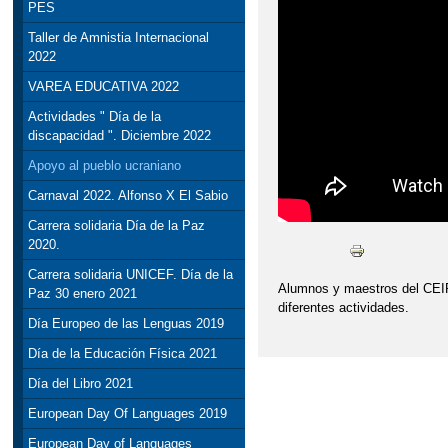
PES
Taller de Amnistia Internacional
2022
VAREA EDUCATIVA 2022
Actividades " Día de la
discapacidad ". Diciembre 2022
Apoyo al pueblo ucraniano
Carnaval 2022. Alfonso X El Sabio
Carrera solidaria Día de la Paz
2020.
Carrera solidaria UNICEF. Día de la
Alumnos y maestros del CEIP 
Paz 30 enero 2021
diferentes actividades.
Día Europeo de las Lenguas 2019
Día de la Educación Física 2021
Día del Libro 2021
European Day Of Languages 2019
European Day of Languages