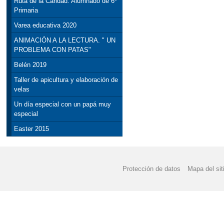
Ruta de la Caridad. Alumnado de 6º
Primaria
Varea educativa 2020
ANIMACIÓN A LA LECTURA. " UN
PROBLEMA CON PATAS"
Belén 2019
Taller de apicultura y elaboración de
velas
Un día especial con un papá muy
especial
Easter 2015
Protección de datos
Mapa del sit