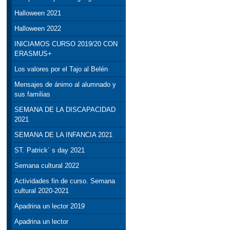
Halloween 2021
Halloween 2022
INICIAMOS CURSO 2019/20 CON
ERASMUS+
Los valores por el Tajo al Belén
Mensajes de ánimo al alumnado y
sus familias
SEMANA DE LA DISCAPACIDAD
2021
SEMANA DE LA INFANCIA 2021
ST. Patrick´ s day 2021
Semana cultural 2022
Actividades fin de curso. Semana
cultural 2020-2021
Apadrina un lector 2019
Apadrina un lector