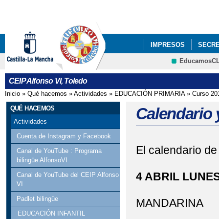
Pa
co
pri
IMPRESOS
SECRE
EducamosC
PROYECTOS DE CEN
CEIP Alfonso VI, Toledo
Inicio
»
Qué hacemos
»
Actividades
»
EDUCACIÓN PRIMARIA
»
Curso 20
Se encuentra usted aquí
QUÉ HACEMOS
Calendario y
Actividades
Cuenta de Instagram y Facebook
El calendario de 
Canal de YouTube : Programa
bilingüe AlfonsoVI
4 ABRIL LUNE
Canal de YouTube del CEIP Alfonso
VI
Padlet bilingüe
MANDARINA
EDUCACIÓN INFANTIL