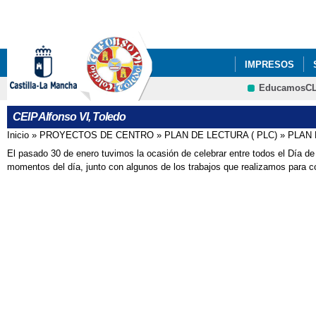
IMPRESOS
EducamosC
ESCUELA DE F
CEIP Alfonso VI, Toledo
Inicio
»
PROYECTOS DE CENTRO
»
PLAN DE LECTURA ( PLC)
»
PLAN 
Se encuentra usted aquí
El pasado 30 de enero tuvimos la ocasión de celebrar entre todos el Día de
momentos del día, junto con algunos de los trabajos que realizamos para 