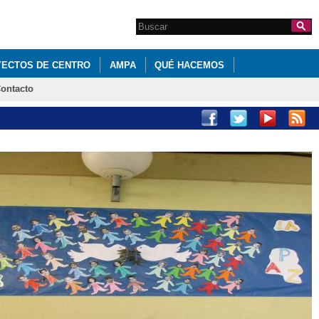
Search this site
Formulario de
búsqueda
ECTOS DE CENTRO
AMPA
QUÉ HACEMOS
ontacto