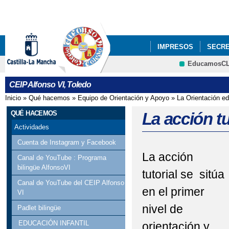
Pa
co
pri
IMPRESOS
SECRE
EducamosC
PROYECTOS DE CEN
CEIP Alfonso VI, Toledo
Inicio
»
Qué hacemos
»
Equipo de Orientación y Apoyo
»
La Orientación ed
Se encuentra usted aquí
QUÉ HACEMOS
La acción tu
Actividades
Cuenta de Instagram y Facebook
La acción
Canal de YouTube : Programa
bilingüe AlfonsoVI
tutorial se sitúa
Canal de YouTube del CEIP Alfonso
en el primer
VI
nivel de
Padlet bilingüe
EDUCACIÓN INFANTIL
orientación y