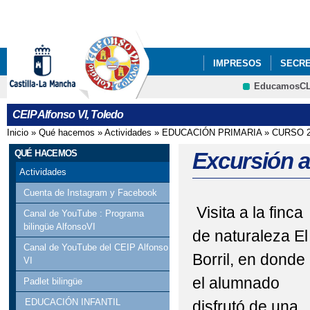
Pa
co
pri
IMPRESOS
SECRE
EducamosC
PROYECTOS DE CEN
CEIP Alfonso VI, Toledo
Inicio
»
Qué hacemos
»
Actividades
»
EDUCACIÓN PRIMARIA
»
CURSO 2
Se encuentra usted aquí
QUÉ HACEMOS
Excursión a 
Actividades
Cuenta de Instagram y Facebook
Visita a la finca
Canal de YouTube : Programa
bilingüe AlfonsoVI
de naturaleza El
Canal de YouTube del CEIP Alfonso
Borril, en donde
VI
el alumnado
Padlet bilingüe
EDUCACIÓN INFANTIL
disfrutó de una