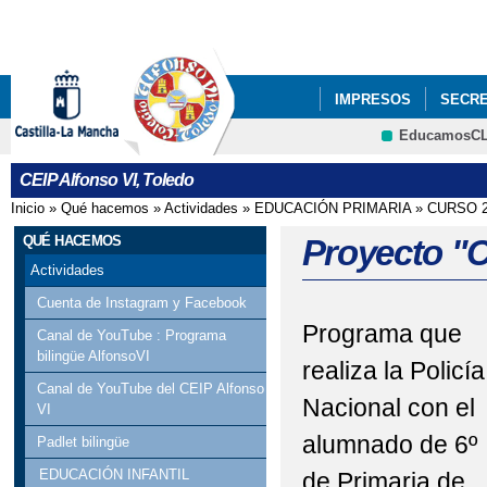
Pa
co
pri
IMPRESOS
SECRE
EducamosC
PROYECTOS DE CEN
CEIP Alfonso VI, Toledo
Inicio
»
Qué hacemos
»
Actividades
»
EDUCACIÓN PRIMARIA
»
CURSO 2
Se encuentra usted aquí
QUÉ HACEMOS
Proyecto 
Actividades
Cuenta de Instagram y Facebook
Programa que
Canal de YouTube : Programa
bilingüe AlfonsoVI
realiza la Policía
Canal de YouTube del CEIP Alfonso
Nacional con el
VI
alumnado de 6º
Padlet bilingüe
EDUCACIÓN INFANTIL
de Primaria de