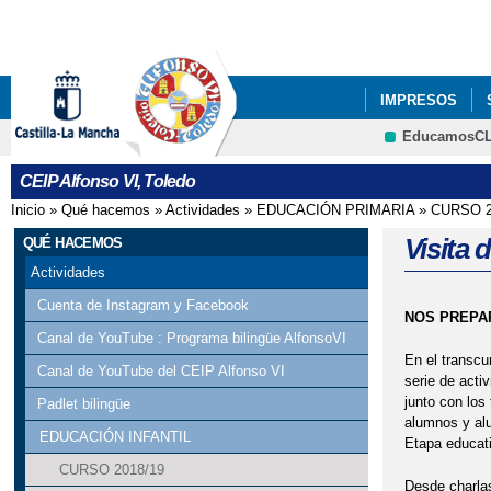
IMPRESOS
EducamosC
ESCUELA DE F
CEIP Alfonso VI, Toledo
Inicio
»
Qué hacemos
»
Actividades
»
EDUCACIÓN PRIMARIA
»
CURSO 2
Se encuentra usted aquí
Visita 
QUÉ HACEMOS
Actividades
Cuenta de Instagram y Facebook
NOS PREPAR
Canal de YouTube : Programa bilingüe AlfonsoVI
En el transcu
Canal de YouTube del CEIP Alfonso VI
serie de acti
junto con los
Padlet bilingüe
alumnos y alu
EDUCACIÓN INFANTIL
Etapa educat
CURSO 2018/19
Desde charlas