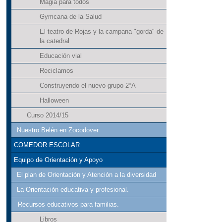
Magia para todos
Gymcana de la Salud
El teatro de Rojas y la campana "gorda" de
la catedral
Educación vial
Reciclamos
Construyendo el nuevo grupo 2ºA
Halloween
Curso 2014/15
Nuestro Belén en Zocodover
COMEDOR ESCOLAR
Equipo de Orientación y Apoyo
El plan de Orientación y Atención a la diversidad
La Orientación educativa y profesional.
Recursos educativos para familias.
Libros