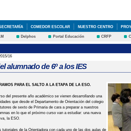
Pasar al
contenido
principal
SECRETARÍA
COMEDOR ESCOLAR
NUESTRO CENTRO
PROY
LM
Delphos
Portal Educación
CRFP
C
AMILIAS
015/16
del alumnado de 6º a los IES
AMOS PARA EL SALTO A LA ETAPA DE LA ESO.
rso del presente año académico se vienen desarrollando una
vidades que desde el Departamento de Orientación del colegio
 tutores de sexto de Primaria de cara a preparar a nuestros
mnas en lo que el próximo curso van a estudiar: una nueva
iva, la ESO.
 tutoriales de la Orientadora con cada uno de las dos aulas de